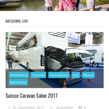
KATEGORIE: LIVE
Ausstellung
Caravan
CaravanLive
Live
Messe
Reisemobil
Suisse Caravan Salon 2017
26. September 2017
caravanlive
0