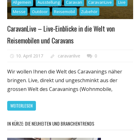
Allgemein
Ausstellung
Caravan
CaravanLive
Live
Messe
Outdoor
Reisemobil
Zubehör
CaravanLive – Live-Einblicke in die Welt von
Reisemobilen und Caravans
10. April 2017
caravanlive
0
Wir wollen Ihnen die Welt des Caravanings näher
bringen. Live, direkt und ungeschminkt aus der
grossen Welt des Caravanings (Wohnmobile,
WEITERLESEN
IN KÜRZE: DIE NEUHEITEN UND BRANCHENTRENDS