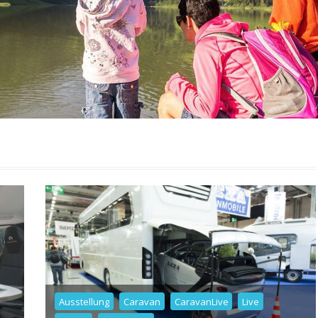
Ausstellung
Caravan
CaravanLive
Live