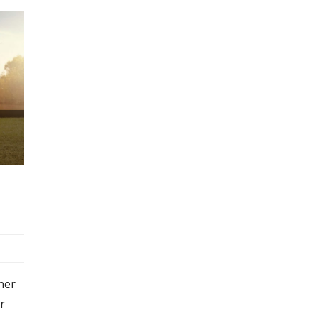
her
r