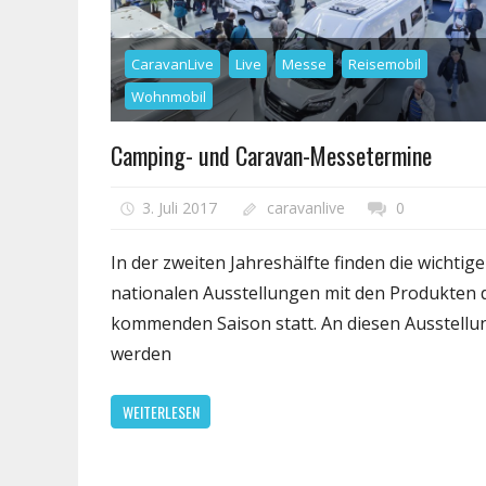
CaravanLive
Live
Messe
Reisemobil
Wohnmobil
Camping- und Caravan-Messetermine
3. Juli 2017
caravanlive
0
In der zweiten Jahreshälfte finden die wichtig
nationalen Ausstellungen mit den Produkten 
kommenden Saison statt. An diesen Ausstell
werden
WEITERLESEN