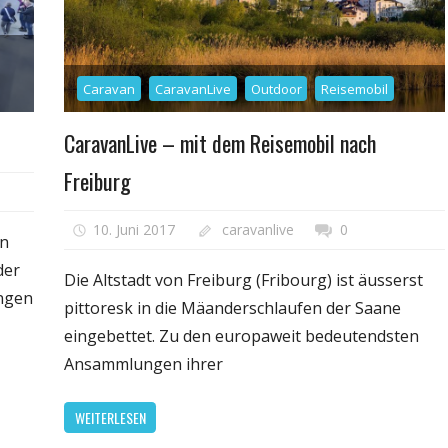
Caravan
CaravanLive
Outdoor
Reisemobil
CaravanLive – mit dem Reisemobil nach
Freiburg
10. Juni 2017
caravanlive
0
en
der
Die Altstadt von Freiburg (Fribourg) ist äusserst
ungen
pittoresk in die Mäanderschlaufen der Saane
eingebettet. Zu den europaweit bedeutendsten
Ansammlungen ihrer
WEITERLESEN